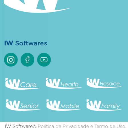
IW
Softwares
IW Software©
Política de Privacidade e Termo de Uso.