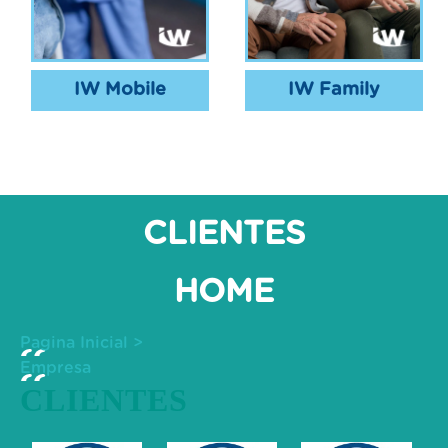
IW Mobile
IW Family
CLIENTES
HOME
Pagina Inicial
>
Empresa
CLIENTES