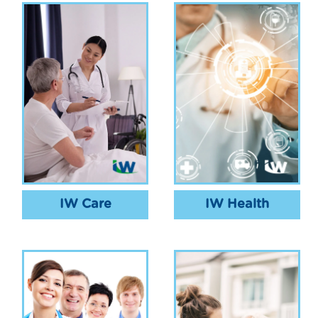
IW Care
IW Health