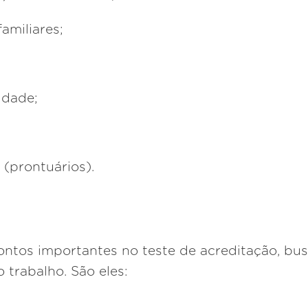
familiares;
uidade;
 (prontuários).
pontos importantes no teste de acreditação, bu
 trabalho. São eles: