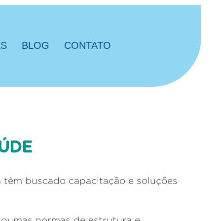
ES
BLOG
CONTATO
AÚDE
ea têm buscado capacitação e soluções
algumas normas de estrutura e