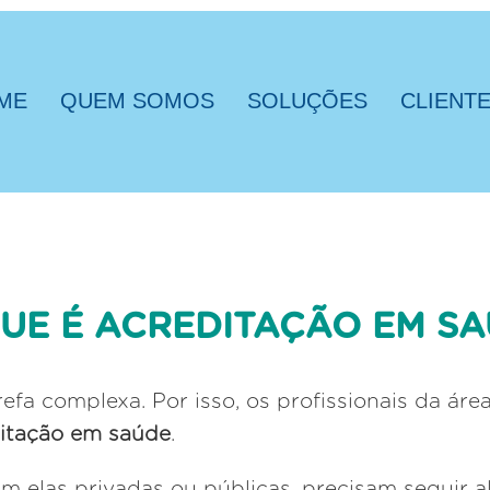
ME
QUEM SOMOS
SOLUÇÕES
CLIENT
UE É ACREDITAÇÃO EM S
efa complexa. Por isso, os profissionais da ár
itação em saúde
.
m elas privadas ou públicas, precisam seguir 