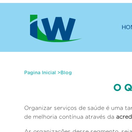
HO
Pagina Inicial
>
Blog
O Q
Organizar serviços de saúde é uma tar
de melhoria contínua através da
acred
As organizações desse segmento, seja