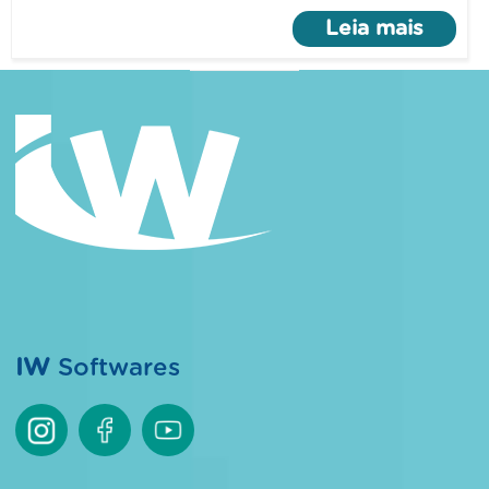
Leia mais
IW
Softwares