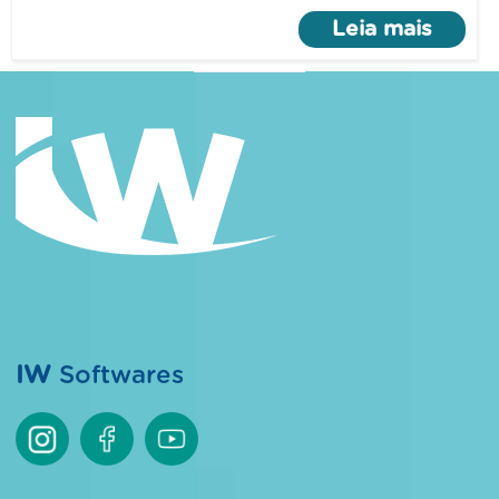
Leia mais
IW
Softwares