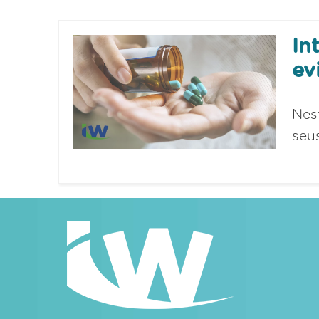
In
ev
Nes
seus