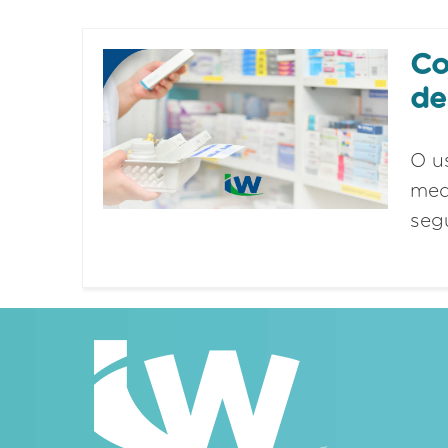
Co
de
O u
med
seg