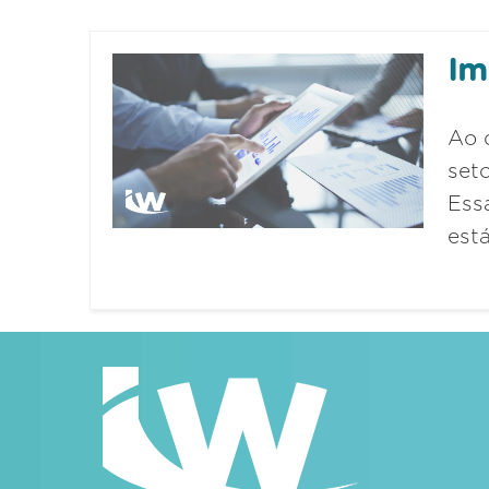
Im
Ao 
set
Ess
est