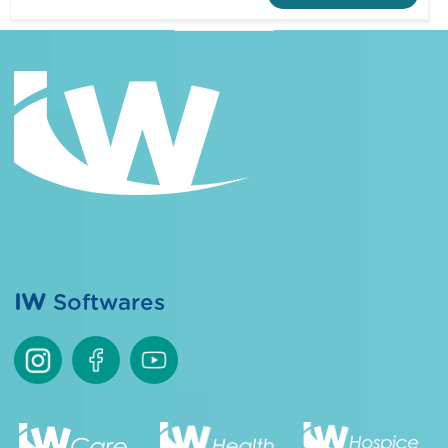
IW
Softwares