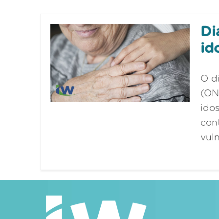
Di
id
O d
(ON
ido
con
vuln