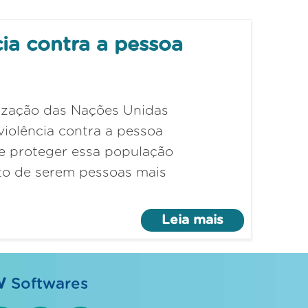
cia contra a pessoa
nização das Nações Unidas
iolência contra a pessoa
de proteger essa população
ato de serem pessoas mais
Leia mais
W
Softwares