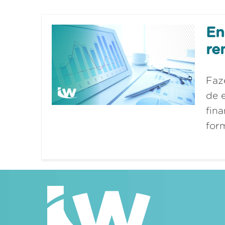
En
re
Faz
de 
fin
for