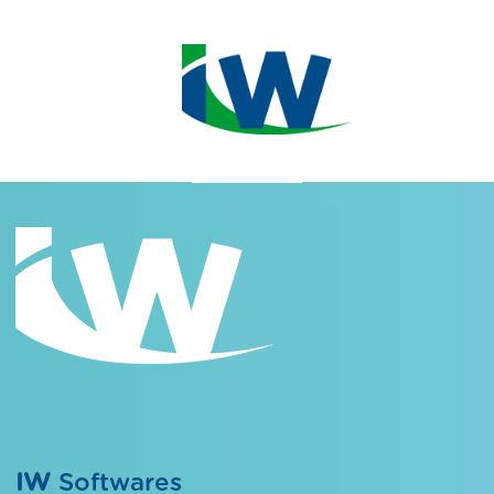
IW
Softwares