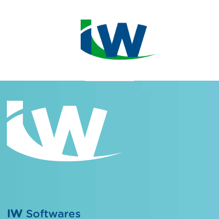
IW
Softwares