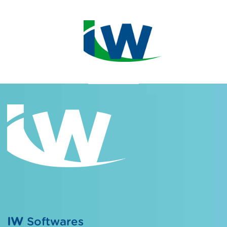
IW
Softwares