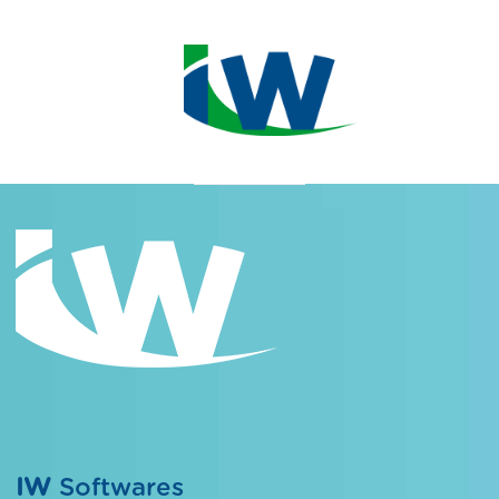
IW
Softwares