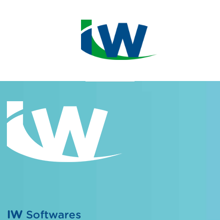
IW
Softwares